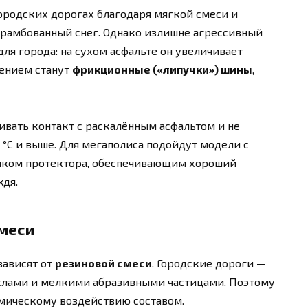
ородских дорогах благодаря мягкой смеси и
трамбованный снег. Однако излишне агрессивный
ля города: на сухом асфальте он увеличивает
ением станут
фрикционные («липучки») шины
,
ивать контакт с раскалённым асфальтом и не
 °C и выше. Для мегаполиса подойдут модели с
ком протектора, обеспечивающим хороший
ждя.
смеси
зависят от
резиновой смеси
. Городские дороги —
аслами и мелкими абразивными частицами. Поэтому
мическому воздействию составом.