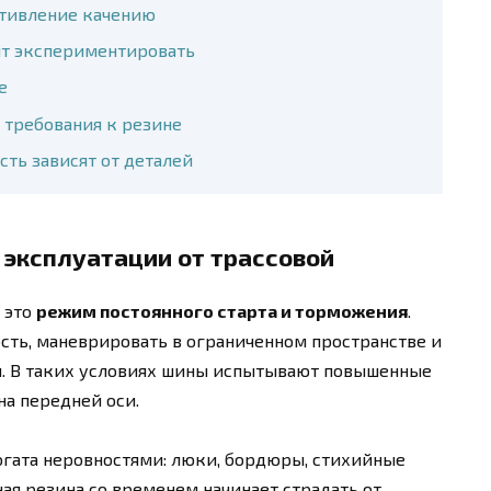
отивление качению
ит экспериментировать
е
 требования к резине
сть зависят от деталей
 эксплуатации от трассовой
 это
режим постоянного старта и торможения
.
сть, маневрировать в ограниченном пространстве и
н. В таких условиях шины испытывают повышенные
на передней оси.
огата неровностями: люки, бордюры, стихийные
ая резина со временем начинает страдать от