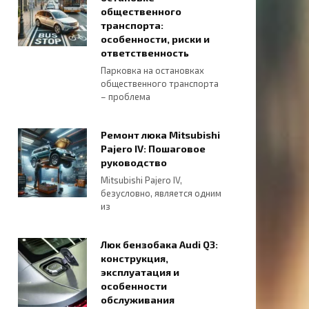
общественного
транспорта:
особенности, риски и
ответственность
Парковка на остановках
общественного транспорта
– проблема
Ремонт люка Mitsubishi
Pajero IV: Пошаговое
руководство
Mitsubishi Pajero IV,
безусловно, является одним
из
Люк бензобака Audi Q3:
конструкция,
эксплуатация и
особенности
обслуживания