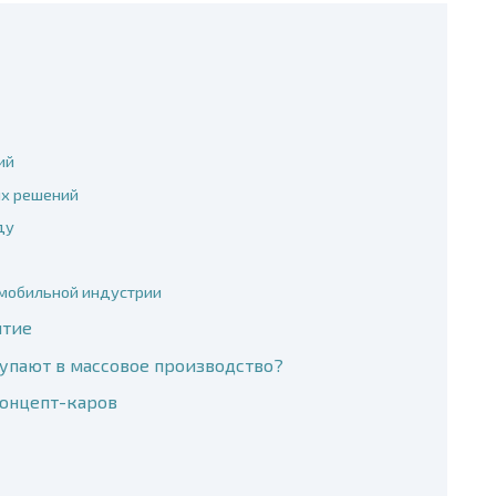
ий
их решений
ду
мобильной индустрии
итие
упают в массовое производство?
онцепт-каров